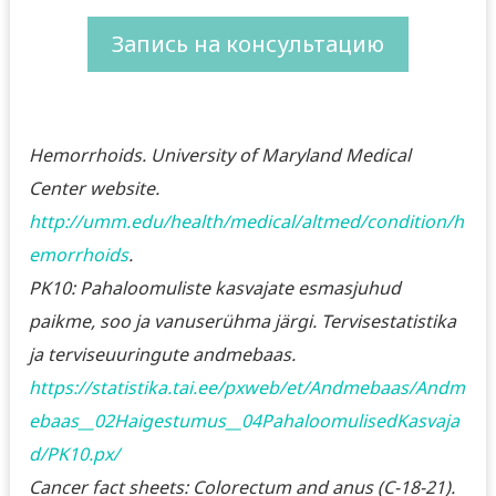
Запись на консультацию
Hemorrhoids. University of Maryland Medical
Center website.
http://umm.edu/health/medical/altmed/condition/h
emorrhoids
.
PK10: Pahaloomuliste kasvajate esmasjuhud
paikme, soo ja vanuserühma järgi. Tervisestatistika
ja terviseuuringute andmebaas.
https://statistika.tai.ee/pxweb/et/Andmebaas/Andm
ebaas__02Haigestumus__04PahaloomulisedKasvaja
d/PK10.px/
Cancer fact sheets: Colorectum and anus (C-18-21).